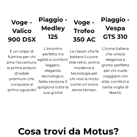
Piaggio -
Piaggio -
Voge -
Voge -
Medley
Vespa
Valico
Trofeo
125
GTS 310
900 DSX
350 AC
L’incontro
L’icona italiana
È un colpo di
La classic che fa
perfetto tra
che unisce
fulmine per chi
battere il cuore:
agilità e comfort:
eleganza e
ama l’avventura:
stile retrò, anima
leggero,
grinta: perfetta
la prima enduro
moderna e
elegante,
per chi vuole
stradale
tecnologia per
tecnologico.
viaggiare con
premium che
chi vive la moto
Nella versione S
stile, comfort e
conquista al
come un’icona
sprigiona tutta la
tanta voglia di
primo sguardo!
senza tempo.
sua grinta!
libertà.
Cosa trovi da Motus?