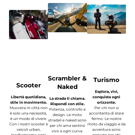
Scrambler &
Turismo
Scooter
Naked
Esplora, vivi,
Libertà quotidiana,
conquista ogni
La strada ti chiama.
stile in movimento.
orizzonte.
Rispondi con stile.
Muoversi in città non
Per chi non si
Potenza, controllo e
è solo una necessità,
accontenta di stare
design. Le moto
è un modo di vivere.
fermo. Le nostre
stradali e naked sono
Con i nostri scooter e
moto da viaggio e da
per chi ama sentirsi
veicoli urban,
avventura sono
vivo a ogni curva.
trasformiamo ogni
pensate per chi