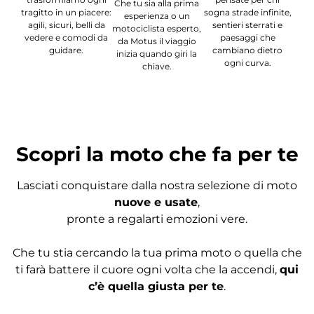
Che tu sia alla prima
tragitto in un piacere:
sogna strade infinite,
esperienza o un
agili, sicuri, belli da
sentieri sterrati e
motociclista esperto,
vedere e comodi da
paesaggi che
da Motus il viaggio
guidare.
cambiano dietro
inizia quando giri la
ogni curva.
chiave.
Scopri la moto che fa per te
Lasciati conquistare dalla nostra selezione di moto
nuove e usate
,
pronte a regalarti emozioni vere.
Che tu stia cercando la tua prima moto o quella che
ti farà battere il cuore ogni volta che la accendi,
qui
c’è quella giusta per te
.